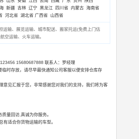
苏
山东
安徽
江西
云南
西藏
广东
贵州
陕西
海
新疆
吉林
辽宁
黑龙江
四川省
内蒙古
海南省
省
河北省
湖北省
广西省
山西省
担运输、展览运输、城市配送、搬家托运(
免费上门估
、航空运输、火车运输。
56 15680687888 联系人：罗经理
要临时存放，请尽早最快通知公司客服以便安排仓库存
处理意见汇报于您，非常感谢您对我们的支持，我们将为客
质量回访,真诚为你服务。
总有适合你货物运输的车型。