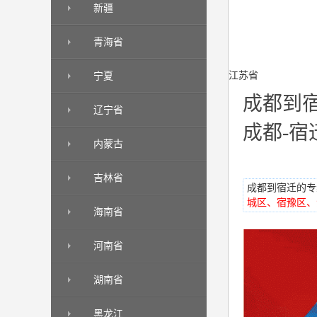
新疆
青海省
江苏省
宁夏
成都到
辽宁省
成都-宿
内蒙古
吉林省
成都到宿迁的专
城区
、
宿豫区、
海南省
河南省
湖南省
黑龙江