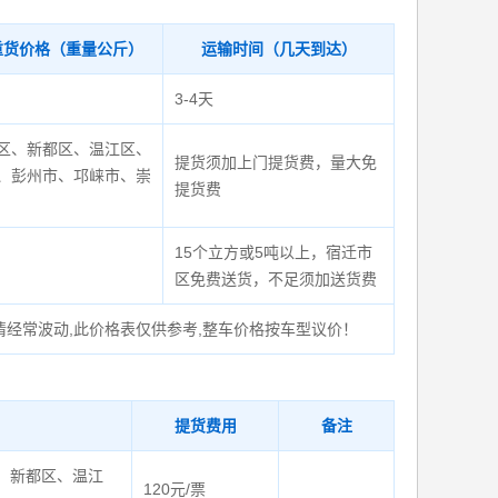
重货价格（重量公斤）
运输时间（几天到达）
3-4天
区、新都区、温江区、
提货须加上门提货费，量大免
、彭州市、邛崃市、崇
提货费
15个立方或5吨以上，宿迁市
区免费送货，不足须加送货费
情经常波动,此价格表仅供参考,整车价格按车型议价！
提货费用
备注
、新都区、温江
120元/票