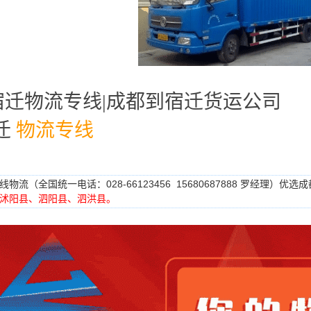
宿迁物流专线|成都到宿迁货运公司
迁
物流专线
（全国统一电话：028-66123456 15680687888 罗经理）优
线物流
沭阳县
、
泗阳县
、
泗洪县。