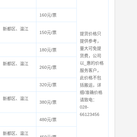
160元/票
、新都区、温江
150元/票
提货价格只
提供参考，
量大可免提
180元/票
货费，公司
以_惠的价格
、新都区、温江
260元/票
服务客户，
此价格不包
320元/票
括搬运，详
细/准确价格
、新都区、温江
请致电：
380元/票
028-
66123456
480元/票
、新都区、温江
450元/票