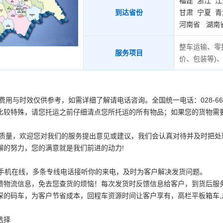
福建
浙江
江
到达省份
甘肃
宁夏
青
河南省
湖南
整车运输、零
服务项目
价、包装等
)
用与时效仅供参考，如需详细了解请电话咨询。全国统一电话：028-661234
比较特殊，请您托运之前仔细清点您所托运的所有物品；如果您的货物需
务质量，欢迎您对我们的服务提出意见或建议，我们会认真对待并及时把
懈的努力，您的满意就是我们前进的动力!
时手机在线，多条专线电话接听你的来电，及时为客户解决发货问题。
馈物流信息，免去您查货的烦恼！每次发货时反馈信息给客户，到货后服务
深的码车，为客户节省成本，回程车资源时间让客户享有，高栏平板箱车,
选择