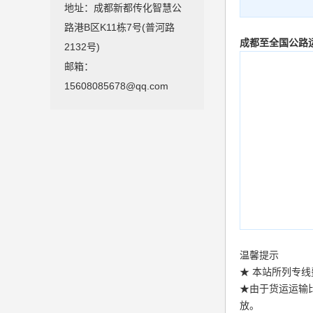
地址：成都新都传化智慧公
路港B区K11栋7号(普河路
成都至全国公路
2132号)
邮箱：
15608085678@qq.com
温馨提示
★ 本站所列专线费
★由于货运运输
放。