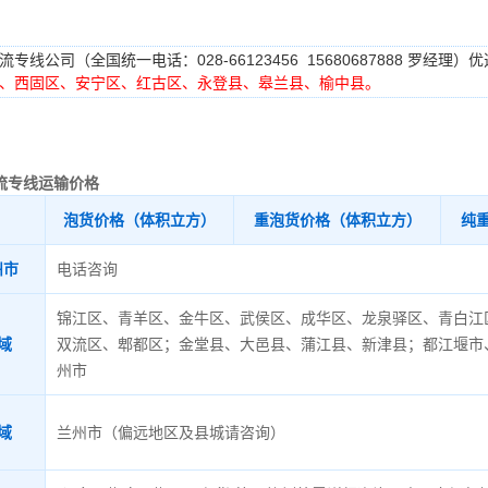
专线公司（全国统一电话：028-66123456 15680687888 罗经
、西固区、安宁区、红古区、永登县、皋兰县、榆中县。
流专线运输价格
泡货价格（体积立方）
重泡货价格（体积立方）
纯
州市
电话咨询
锦江区、青羊区、金牛区、武侯区、成华区、龙泉驿区、青白江
域
双流区、郫都区；金堂县、大邑县、蒲江县、新津县；都江堰市
州市
域
兰州市（偏远地区及县城请咨询）