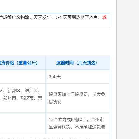
理）优选成都广义物流，天天发车，3-4 天可到达以下地点：
城
重货价格（重量公斤）
运输时间（几天到达）
3-4 天
区、新都区、温江区、
提货须加上门提货费，量大免
、彭州市、邛崃市、崇
提货费
15个立方或5吨以上，兰州市
区免费送货，不足须加送货费