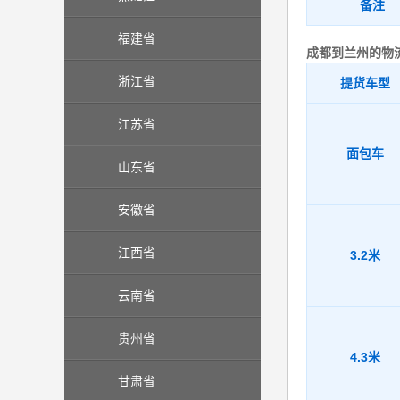
备注
福建省
成都到兰州的物
浙江省
提货车型
江苏省
面包车
山东省
安徽省
江西省
3.2米
云南省
贵州省
4.3米
甘肃省