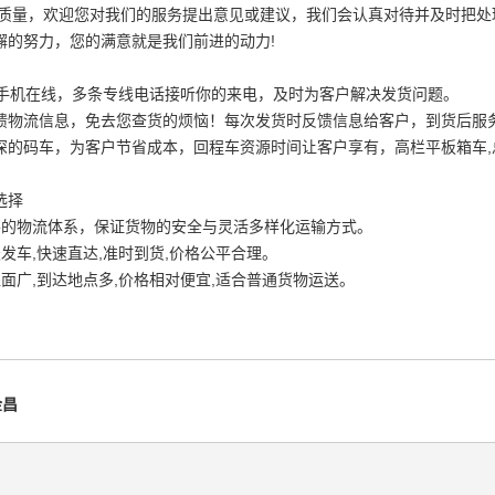
务质量，欢迎您对我们的服务提出意见或建议，我们会认真对待并及时把
懈的努力，您的满意就是我们前进的动力!
时手机在线，多条专线电话接听你的来电，及时为客户解决发货问题。
馈物流信息，免去您查货的烦恼！每次发货时反馈信息给客户，到货后服务
深的码车，为客户节省成本，回程车资源时间让客户享有，高栏平板箱车,
选择
善的物流体系，保证货物的安全与灵活多样化运输方式。
发车,快速直达,准时到货,价格公平合理。
面广,到达地点多,价格相对便宜,适合普通货物运送。
金昌