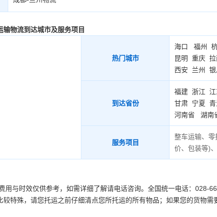
运输物流到达城市及服务项目
海口
福州
热门城市
昆明
重庆
拉
西安
兰州
银
福建
浙江
江
到达省份
甘肃
宁夏
青
河南省
湖南
整车运输、零
服务项目
价、包装等
)
用与时效仅供参考，如需详细了解请电话咨询。全国统一电话：028-661234
比较特殊，请您托运之前仔细清点您所托运的所有物品；如果您的货物需