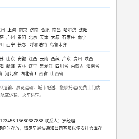
杭州
上海
南京
济南
合肥
南昌
哈尔滨
沈阳
萨
广州
贵阳
北京
天津
太原
石家庄
南宁
川
西宁
长春
呼和浩特
乌鲁木齐
苏
山东
安徽
江西
云南
西藏
广东
贵州
陕西
海
新疆
吉林
辽宁
黑龙江
四川省
内蒙古
海南省
省
河北省
湖北省
广西省
山西省
担运输、展览运输、城市配送、搬家托运(
免费上门估
、航空运输、火车运输。
56 15680687888 联系人：罗经理
要临时存放，请尽早最快通知公司客服以便安排仓库存