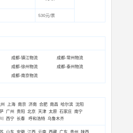
530元/票
成都-镇江物流
成都-常州物流
成都-徐州物流
成都-泰州物流
成都-南京物流
杭州
上海
南京
济南
合肥
南昌
哈尔滨
沈阳
萨
广州
贵阳
北京
天津
太原
石家庄
南宁
川
西宁
长春
呼和浩特
乌鲁木齐
苏
山东
安徽
江西
云南
西藏
广东
贵州
陕西