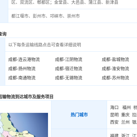
区、双流区、郫都区；金堂县、大邑县、蒲江县、新津县
都江堰市、彭州市、邛崃市、崇州市
查询
以下每条运输线路点击可查看详细说明
成都-连云港物流
成都-江阴物流
成都-盐城物流
成都-扬州物流
成都-宿迁物流
成都-淮安物流
成都-南通物流
成都-无锡物流
成都-苏州物流
运输物流到达城市及服务项目
海口
福州
热门城市
昆明
重庆
拉
西安
兰州
银
福建
浙江
江