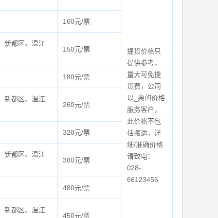
160元/票
、新都区、温江
150元/票
提货价格只
提供参考，
量大可免提
180元/票
货费，公司
以_惠的价格
、新都区、温江
260元/票
服务客户，
此价格不包
320元/票
括搬运，详
细/准确价格
、新都区、温江
请致电：
380元/票
028-
66123456
480元/票
、新都区、温江
450元/票