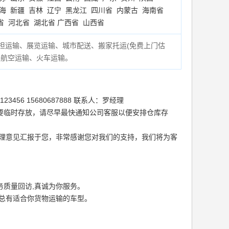
海
新疆
吉林
辽宁
黑龙江
四川省
内蒙古
海南省
省
河北省
湖北省
广西省
山西省
担运输、展览运输、城市配送、搬家托运(
免费上门估
、航空运输、火车运输。
56 15680687888 联系人：罗经理
要临时存放，请尽早最快通知公司客服以便安排仓库存
处理意见汇报于您，非常感谢您对我们的支持，我们将为客
质量回访,真诚为你服务。
总有适合你货物运输的车型。