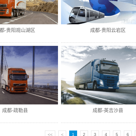
都-贵阳观山湖区
成都-贵阳云岩区
成都-疏勒县
成都-英吉沙县
<<
<
1
2
3
4
5
6