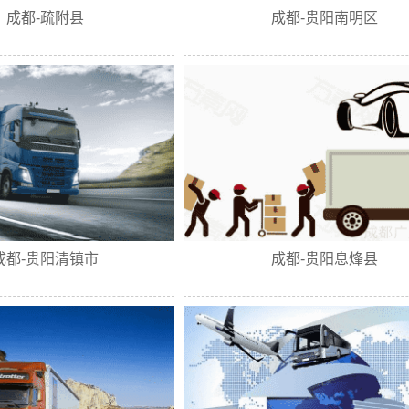
成都-疏附县
成都-贵阳南明区
成都-贵阳清镇市
成都-贵阳息烽县