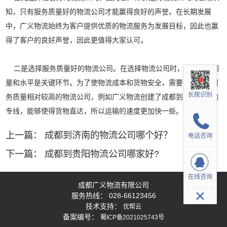
知，只有服务质量好的物流公司才能赢得良好的声誉。在长期发展
中，广义物流始终为客户提供优质的物流服务为发展目标，因此也赢
得了客户的良好声誉，因此更值得大家认可。
二是选择服务质量好的物流公司。在选择物流公司时，关注服务质
量和水平是关键环节。为了使物流成本和货物安全，需要优先选择服
长按识别
务质量相对较高的物流公司，例如广义物流创建了
成都到北京的运输
专线
，能够使得货物直达，所以运输的速度更加快一些。
上一篇：
成都到济南的物流公司哪个好？
电话咨询
下一篇：
成都到贵阳物流公司哪家好?
在线咨询
成都广义物流有限公司
服务热线：
028-66123456
技术支持：
优帮云
备案编号：
蜀ICP备2021025743号