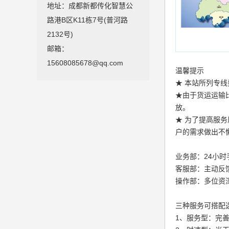
地址：成都新都传化智慧公
路港B区K11栋7号(普河路
2132号)
邮箱：
15608085678@qq.com
温馨提示
★ 本站所列专线费
★由于货运运输
放。
★ 为了提高服
户的需求做出不
业务部：24小
客服部：主动反
操作部：多位资
三种服务可搭配
1、服务型：完