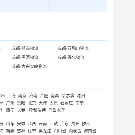
流
成都-鹤岗物流
成都-双鸭山物流
成都-黑河物流
成都-绥化物流
成都-大兴安岭物流
杭州
上海
南京
济南
合肥
南昌
哈尔滨
沈阳
萨
广州
贵阳
北京
天津
太原
石家庄
南宁
川
西宁
长春
呼和浩特
乌鲁木齐
苏
山东
安徽
江西
云南
西藏
广东
贵州
陕西
海
新疆
吉林
辽宁
黑龙江
四川省
内蒙古
海南省