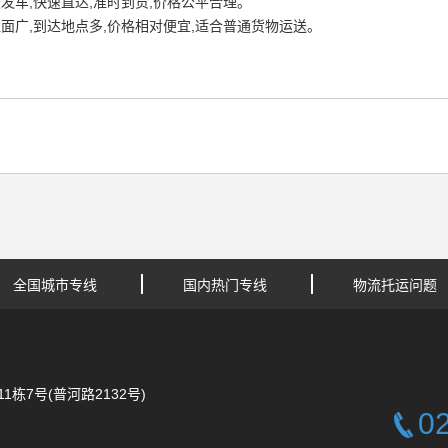
发车,快速直达,准时到货,价格公平合理。
面广,到达地点多,价格相对便宜,适合普通货物运送。
全国城市专线
国内热门专线
物流托运问题
栋7号(普河路2132号)
0