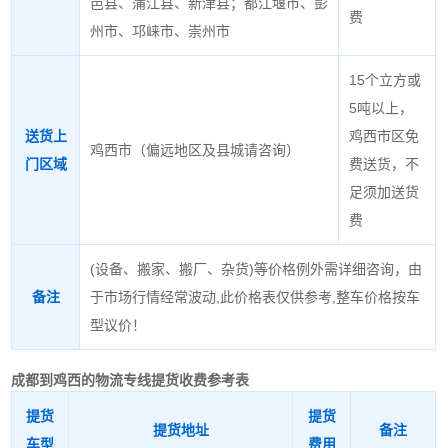
邑县、蒲江县、新津县；都江堰市、彭
费
州市、邛崃市、崇州市
15个立方或
5吨以上，
送货上
鸡西市区免
鸡西市（偏远地区及县城请咨询）
门区域
费送货，不
足须加送货
费
(设备、搬家、搬厂、杂货)等价格例外需详细咨询，由
备注
于市场行情经常波动,此价格表仅供参考,整车价格按车
型议价！
成都到鸡西的物流专线
提货收费参考表
提货
提货
提货地址
备注
车型
费用