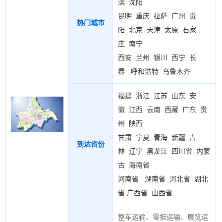
滨
沈阳
昆明
重庆
拉萨
广州
贵
热门城市
阳
北京
天津
太原
石家
庄
南宁
西安
兰州
银川
西宁
长
春
呼和浩特
乌鲁木齐
福建
浙江
江苏
山东
安
徽
江西
云南
西藏
广东
贵
州
陕西
甘肃
宁夏
青海
新疆
吉
到达省份
林
辽宁
黑龙江
四川省
内蒙
古
海南省
河南省
湖南省
河北省
湖北
省
广西省
山西省
整车运输、零担运输、展览运