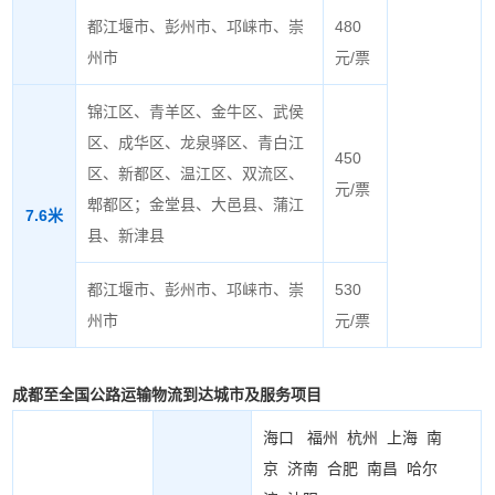
都江堰市、彭州市、邛崃市、崇
480
州市
元/票
锦江区、青羊区、金牛区、武侯
区、成华区、龙泉驿区、青白江
450
区、新都区、温江区、双流区、
元/票
郫都区；金堂县、大邑县、蒲江
7.6米
县、新津县
都江堰市、彭州市、邛崃市、崇
530
州市
元/票
成都至全国公路运输物流到达城市及服务项目
海口
福州
杭州
上海
南
京
济南
合肥
南昌
哈尔