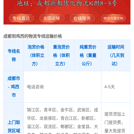
成都到鸡西的物流专线运输价格
泡货价格
重泡货价
纯重货价
运输时间
专线名
（体积立
格（体积
格（重量
（几天到
称
方）
立方）
公斤）
达）
成都市
- 鸡西
电话咨询
4-5天
市
锦江区、青羊区、金牛区、武侯区、成
提货须加上
华区、龙泉驿区、青白江区、新都区、
上门取
门提货费，
温江区、双流区、郫都区；金堂县、大
货区域
量大免提货