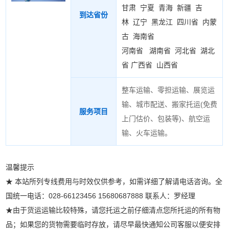
甘肃
宁夏
青海
新疆
吉
到达省份
林
辽宁
黑龙江
四川省
内蒙
古
海南省
河南省
湖南省
河北省
湖北
省
广西省
山西省
整车运输、零担运输、展览运
输、城市配送、搬家托运(
免费
服务项目
上门估价、包装等
)、航空运
输、火车运输。
温馨提示
★ 本站所列专线费用与时效仅供参考，如需详细了解请电话咨询。全
国统一电话：028-66123456 15680687888 联系人：罗经理
★由于货运运输比较特殊，请您托运之前仔细清点您所托运的所有物
品；如果您的货物需要临时存放，请尽早最快通知公司客服以便安排