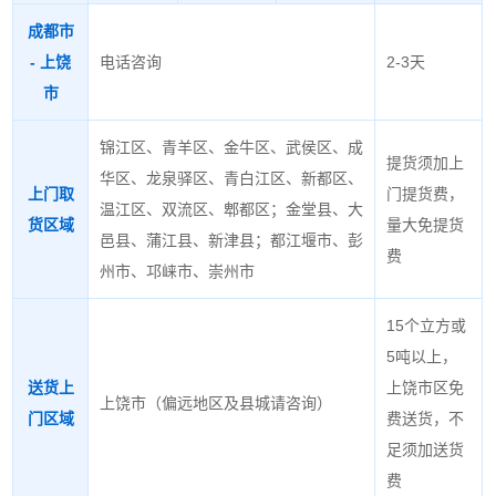
成都市
- 上饶
电话咨询
2-3天
市
锦江区、青羊区、金牛区、武侯区、成
提货须加上
华区、龙泉驿区、青白江区、新都区、
上门取
门提货费，
温江区、双流区、郫都区；金堂县、大
货区域
量大免提货
邑县、蒲江县、新津县；都江堰市、彭
费
州市、邛崃市、崇州市
15个立方或
5吨以上，
送货上
上饶市区免
上饶市（偏远地区及县城请咨询）
门区域
费送货，不
足须加送货
费