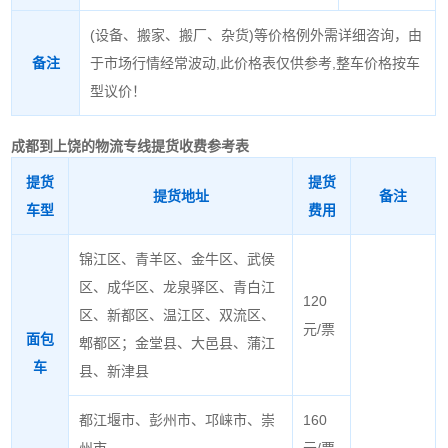
(设备、搬家、搬厂、杂货)等价格例外需详细咨询，由
备注
于市场行情经常波动,此价格表仅供参考,整车价格按车
型议价！
成都到上饶的物流专线
提货收费参考表
提货
提货
提货地址
备注
车型
费用
锦江区、青羊区、金牛区、武侯
区、成华区、龙泉驿区、青白江
120
区、新都区、温江区、双流区、
元/票
面包
郫都区；金堂县、大邑县、蒲江
车
县、新津县
都江堰市、彭州市、邛崃市、崇
160
州市
元/票