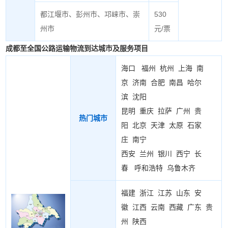
都江堰市、彭州市、邛崃市、崇
530
州市
元/票
成都至全国公路运输物流到达城市及服务项目
海口
福州
杭州
上海
南
京
济南
合肥
南昌
哈尔
滨
沈阳
昆明
重庆
拉萨
广州
贵
热门城市
阳
北京
天津
太原
石家
庄
南宁
西安
兰州
银川
西宁
长
春
呼和浩特
乌鲁木齐
福建
浙江
江苏
山东
安
徽
江西
云南
西藏
广东
贵
州
陕西