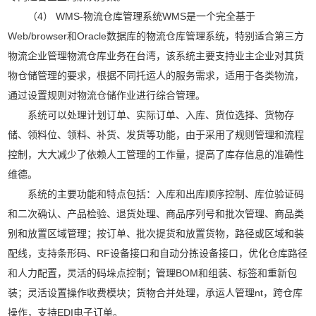
（4） WMS-物流仓库管理系统WMS是一个完全基于
Web/browser和Oracle数据库的物流仓库管理系统，特别适合第三方
物流企业管理物流仓库业务在台湾，该系统主要支持业主企业对其货
物仓储管理的要求，根据不同托运人的服务需求，适用于各类物流，
通过设置规则对
物流仓储
作业进行综合管理。
系统可以处理计划订单、实际订单、入库、货位选择、货物存
储、领料位、领料、补货、发货等功能，由于采用了规则管理和流程
控制，大大减少了依赖人工管理的工作量，提高了库存信息的准确性
维德。
系统的主要功能和特点包括：入库和出库顺序控制、库位验证码
和二次确认、产品检验、退货处理、商品序列号和批次管理、商品类
别和放置区域管理；按订单、批次提货和放置货物，路径或区域和装
配线，支持条形码、RF设备接口和自动分拣设备接口，优化仓库路径
和人力配置，灵活的码垛点控制；管理BOM和组装、标签和重新包
装；灵活设置操作收费模块；货物合并处理，承运人管理nt，跨仓库
操作，支持EDI电子订单。