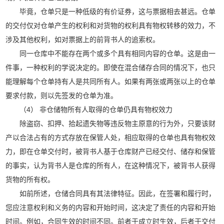
毕竟，仓单只是一种低级的有价证券，这与票据相去甚远。仓单
的交付仅对仓单产生的权利和对货物的权利具有物权转移的效力，不
涉及其他权利，如对票据上的前背书人的追索权。
同一仓库中不能存在两个或多个具有相同内容的仓单。这是由一
件事，一种权利的学说决定的。即使在混合储存合同的情况下，也只
能理解每个仓单持有人是共同所有人。如果有两张或两张以上的仓单
要求付款，则以先签发的仓单为准。
（4） 非仓储物所有人取得的仓单仍具有物权效力
除盗窃、扣押、拾起遗失物等违反物主原意的行为外，只要该财
产以合法占有的方式存放在保管人处，相应取得的仓单也具有物权效
力，即在仓单交付时，被背书人基于仓库财产已经交付、储存和保管
的事实，认为背书人是仓库的所有人，在这种情况下，被背书人获得
货物的所有权。
如前所述，仓储合同具有其法律特征。因此，在签署和履行时，
您应注意权利和义务的内容和开始时间，这决定了责任的内容和开始
时间。例如，合同生效的时间不同。前者于成立时生效，后者于交付