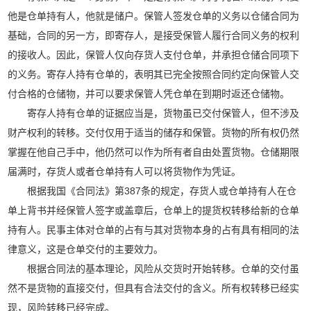
他是仓单持有人，他就是储户。保管人签发仓单的义务以仓储合同为
基础，合同的另一方，即寄存人，是接受保管人履行合同义务的权利
的接收人。因此，保管人仅向存货人支付仓单，并承担仓储合同项下
的义务。寄存人持有仓单的，表明其已完全按照合同约定向保管人交
付合格的仓储物，并可以要求保管人凭仓单在到期时返还仓储物。
寄存人持有仓单的证据应当是，货物虽已交付保管人，但不涉及
财产权利的转移。交付仅用于适当的储存和保管。货物的所有权仍然
掌握在他自己手中，他仍然可以作为所有者自由处置货物。仓储期限
届满时，存货人或者仓单持有人可以将货物作为凭证。
根据我国《合同法》第387条的规定，存货人或仓单持有人在仓
单上背书并经保管人签字或盖章后，仓单上的提货权转移给新的仓单
持有人。民事主体对仓单的占有与其对货物本身的占有具有相同的法
律意义，这是仓单交付的主要效力。
根据合同法的基本理论，风险从交货时开始转移。仓单的交付虽
然不是货物的直接交付，但具有合法交付的含义。所有权转移已经实
现，风险转移已经完成。