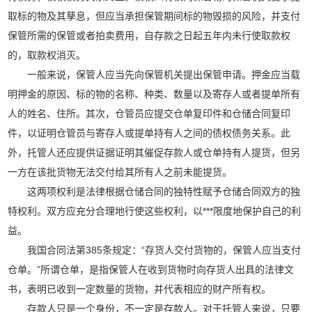
取标的物及其孳息，但应当承担保管期间标的物毁损的风险，并支付
保管所需的保管或者拍卖费用，自存款之日起五年内未行使取款权
的，取款权消灭。
一般来说，保管人应当先向保管机关提出保管申请。押金应当载
明押金的原因、标的物的名称、种类、数量以及寄存人或者提单所有
人的姓名、住所。其次，仓管员应提交仓单复印件和仓储合同复印
件，以证明仓管员与寄存人或提单持有人之间的债权债务关系。此
外，托管人还应提供证据证明其催促存款人或仓单持有人提货，但另
一方在该批货物无法交付给其所有人之前未能提货。
这两项权利是法律根据仓储合同的独特性赋予仓储合同双方的独
特权利。双方应充分合理地行使这些权利，以***限度地保护自己的利
益。
我国合同法第385条规定：“存货人交付货物的，保管人应当支付
仓单。”所谓仓单，是指保管人在收到货物时向存货人出具的法律文
书，表明已收到一定数量的货物，并代表相应的财产所有权。
存款人只是一个身份，不一定是存款人。对于托管人来说，只要