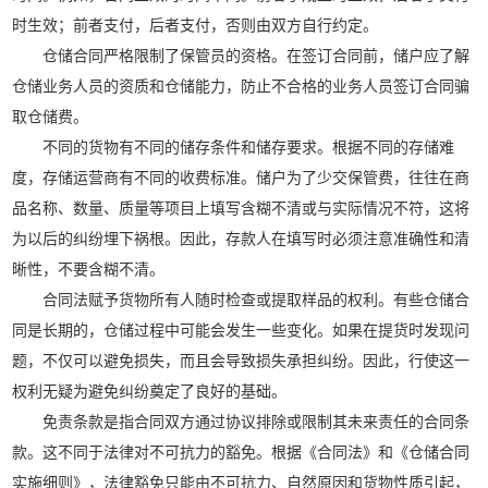
时生效；前者支付，后者支付，否则由双方自行约定。
仓储合同严格限制了保管员的资格。在签订合同前，储户应了解
仓储业务人员的资质和仓储能力，防止不合格的业务人员签订合同骗
取仓储费。
不同的货物有不同的储存条件和储存要求。根据不同的存储难
度，存储运营商有不同的收费标准。储户为了少交保管费，往往在商
品名称、数量、质量等项目上填写含糊不清或与实际情况不符，这将
为以后的纠纷埋下祸根。因此，存款人在填写时必须注意准确性和清
晰性，不要含糊不清。
合同法赋予货物所有人随时检查或提取样品的权利。有些仓储合
同是长期的，仓储过程中可能会发生一些变化。如果在提货时发现问
题，不仅可以避免损失，而且会导致损失承担纠纷。因此，行使这一
权利无疑为避免纠纷奠定了良好的基础。
免责条款是指合同双方通过协议排除或限制其未来责任的合同条
款。这不同于法律对不可抗力的豁免。根据《合同法》和《仓储合同
实施细则》，法律豁免只能由不可抗力、自然原因和货物性质引起，