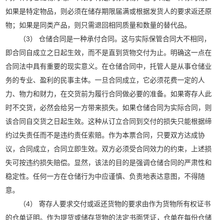
如果是特定物品，则必须在储存期限届满或根据发货人的要求返还原
物；如果是同类产品，则只需退回相同质量和数量的替代品。
（3） 仓储合同是一种承付合同。这与实际保管合同大不相同，
即合同自成立之日起生效，而不是直到货物交付为止。明确这一点在
合同法中具有重要的现实意义。在仓储合同中，托管人是从事仓储业
务的专业、盈利的民事主体。一旦合同成立，它必须花费一定的人
力、物力和财力，在交货前为履行合同做必要的准备。如果寄存人此
时不交货，必然会给另一方带来损失。如果仓储合同为实际合同，则
该合同自交货之日起生效。这种从订立合同到交付的损失只能根据缔
约过失责任而不是违约责任索赔。作为本票合同，只要双方达成协
议，合同成立，合同立即生效。双方必须受合同效力的约束，上述损
失可按违约损失赔偿。显然，该法的目的是强调仓储合同的严肃性和
稳定性。任何一方在仓储行为中应谨慎、负责地表达意图，不得随
意。
（4） 寄存人要求交付或返还货物的要求由作为货物所有权证书
的仓单证明。作为提货或储存货物的法定书面凭证，仓单在每份仓储