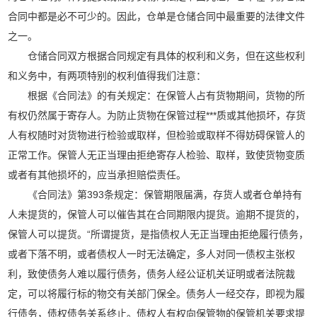
合同中都是必不可少的。因此，仓单是仓储合同中最重要的法律文件
之一。
仓储合同双方根据合同规定有具体的权利和义务，但在这些权利
和义务中，有两项特别的权利值得我们注意：
根据《合同法》的有关规定：在保管人占有货物期间，货物的所
有权仍然属于寄存人。为防止货物在保管过程***质或其他损坏，存货
人有权随时对货物进行检验或取样，但检验或取样不得妨碍保管人的
正常工作。保管人无正当理由拒绝寄存人检验、取样，致使货物变质
或者有其他损坏的，应当承担赔偿责任。
《合同法》第393条规定：保管期限届满，存货人或者仓单持有
人未提货的，保管人可以催告其在合同期限内提货。逾期不提货的，
保管人可以提货。“所谓提货，是指债权人无正当理由拒绝履行债务，
或者下落不明，或者债权人一时无法确定，多人对同一债权主张权
利，致使债务人难以履行债务，债务人经公证机关证明或者法院裁
定，可以将履行标的物交有关部门保全。债务人一经交存，即视为履
行债务，债权债务关系终止。债权人有权向保管物的保管机关要求提