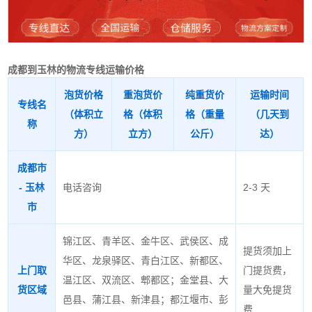
成都到玉林的物流专线运输价格
泡货价格
重泡货价
纯重货价
运输时间
专线名
（体积立
格（体积
格（重量
（几天到
称
方）
立方）
公斤）
达）
成都市
- 玉林
电话咨询
2-3 天
市
锦江区、青羊区、金牛区、武侯区、成
提货须加上
华区、龙泉驿区、青白江区、新都区、
上门取
门提货费，
温江区、双流区、郫都区；金堂县、大
货区域
量大免提货
邑县、蒲江县、新津县；都江堰市、彭
费