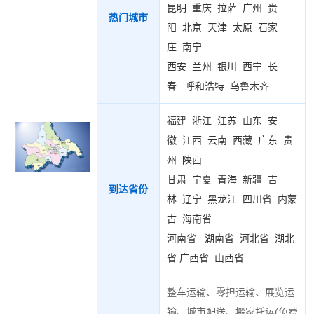
昆明
重庆
拉萨
广州
贵
热门城市
阳
北京
天津
太原
石家
庄
南宁
西安
兰州
银川
西宁
长
春
呼和浩特
乌鲁木齐
福建
浙江
江苏
山东
安
徽
江西
云南
西藏
广东
贵
州
陕西
甘肃
宁夏
青海
新疆
吉
到达省份
林
辽宁
黑龙江
四川省
内蒙
古
海南省
河南省
湖南省
河北省
湖北
省
广西省
山西省
整车运输、零担运输、展览运
输、城市配送、搬家托运(
免费