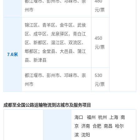
都江堰市、彭州市、邛崃市、崇
480
州市
元/票
锦江区、青羊区、金牛区、武侯
区、成华区、龙泉驿区、青白江
450
区、新都区、温江区、双流区、
元/票
郫都区；金堂县、大邑县、蒲江
7.6米
县、新津县
都江堰市、彭州市、邛崃市、崇
530
州市
元/票
成都至全国公路运输物流到达城市及服务项目
海口
福州
杭州
上海
南
京
济南
合肥
南昌
哈尔
滨
沈阳