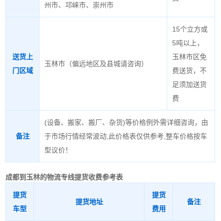
州市、邛崃市、崇州市
15个立方或
5吨以上，
送货上
玉林市区免
玉林市（偏远地区及县城请咨询）
门区域
费送货，不
足须加送货
费
(设备、搬家、搬厂、杂货)等价格例外需详细咨询，由
备注
于市场行情经常波动,此价格表仅供参考,整车价格按车
型议价！
成都到玉林的物流专线
提货收费参考表
提货
提货
提货地址
备注
车型
费用